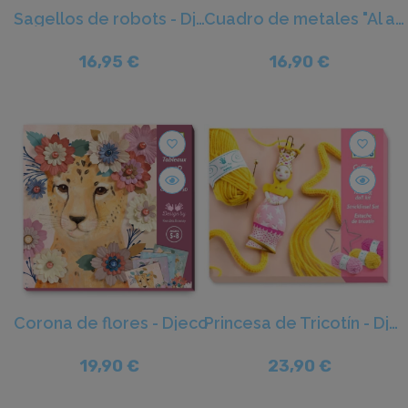
Sagellos de robots - Djeco
Cuadro de metales "Al abordaje!" - Djeco
16,95 €
16,90 €
favorite_border
favorite_border
Corona de flores - Djeco
Princesa de Tricotín - Djeco
19,90 €
23,90 €