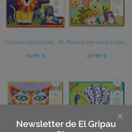
Collage con bucles - Djeco
Pintura con agua y papel - Djeco
14,95 €
22,90 €
favorite_border
favorite_border
Newsletter de El Gripau