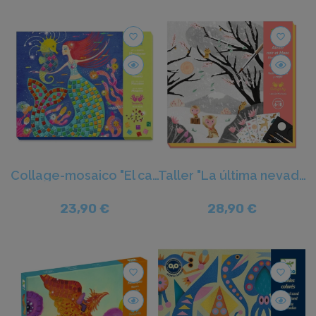
favorite_border
favorite_border
Collage-mosaico "El canto de las sirenas" - Djeco
Taller "La última nevada" - Djeco
23,90 €
28,90 €
favorite_border
favorite_border