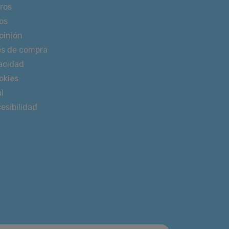
ros
os
pinión
es de compra
vacidad
okies
l
esibilidad