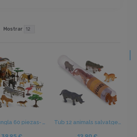
Mostrar
Cubo Jungla 60 piezas- Terra
Tub 12 animals salvatges adults - Terra
39,95 €
12,90 €