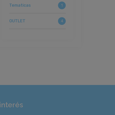
Tematicas
1
OUTLET
4
interés