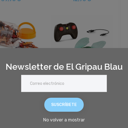
Newsletter de El Gripau Blau
Pot 60 animals salvatges - Terra
Mosca radio control - Terra
16,50 €
39,90 €
SUSCRÍBETE
No volver a mostrar