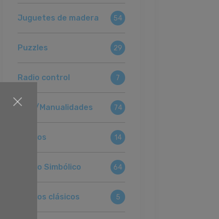
Juguetes de madera
54
Puzzles
29
Radio control
7
Arte/Manualidades
74
Juegos
14
Juego Simbólico
64
Juegos clásicos
5