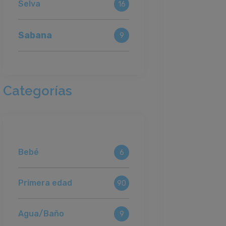
Selva
16
Sabana
9
Categorías
Bebé
6
Primera edad
90
Agua/Baño
9