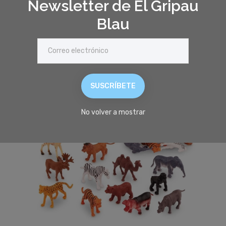
Newsletter de El Gripau
12,90 €
Blau
favorite_border
SUSCRÍBETE
No volver a mostrar