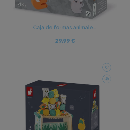
Caja de formas animales - Janod
29,99 €
favorite_border