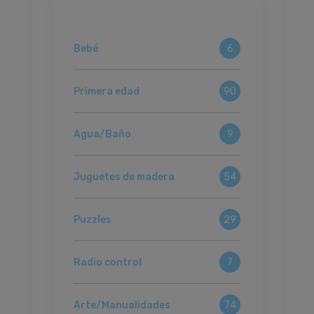
Bebé
6
Primera edad
90
Agua/Baño
9
Juguetes de madera
54
Puzzles
29
Radio control
7
Arte/Manualidades
74