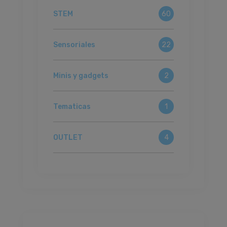
STEM
60
Sensoriales
22
Minis y gadgets
2
Tematicas
1
OUTLET
4