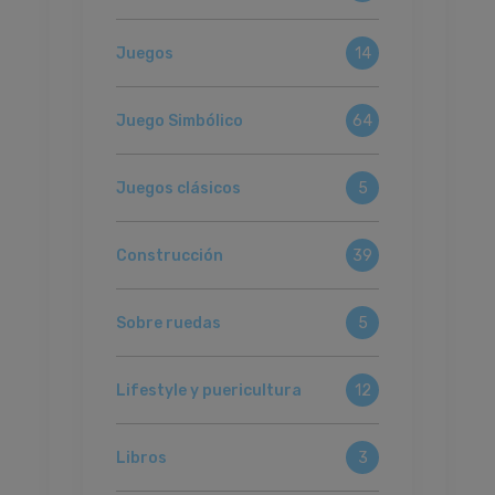
Juegos
14
Juego Simbólico
64
Juegos clásicos
5
Construcción
39
Sobre ruedas
5
Lifestyle y puericultura
12
Libros
3