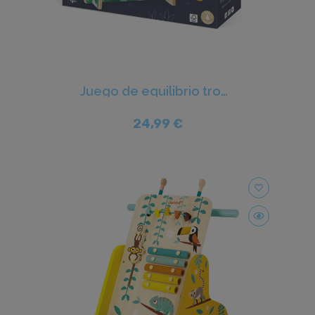
Juego de equilibrio tropical Tropik - Janod
24,99 €
favorite_border