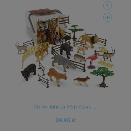
favorite_border
Cubo Jungla 60 piezas- Terra
39,95 €