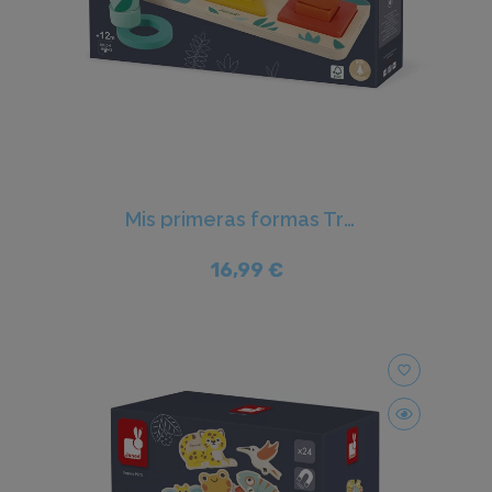
Mis primeras formas Tropik - Janod
16,99 €
favorite_border