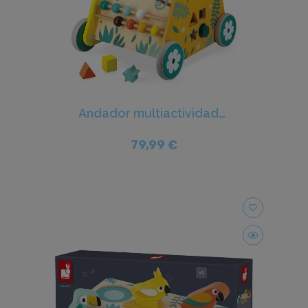
Andador multiactividades Tropik - Janod
79,99 €
favorite_border