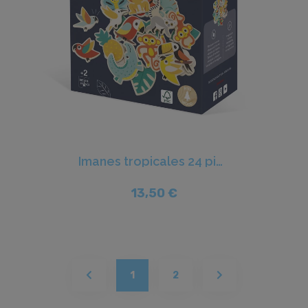
Imanes tropicales 24 piezas Tropik - Janod
13,50 €
(current)
1
2