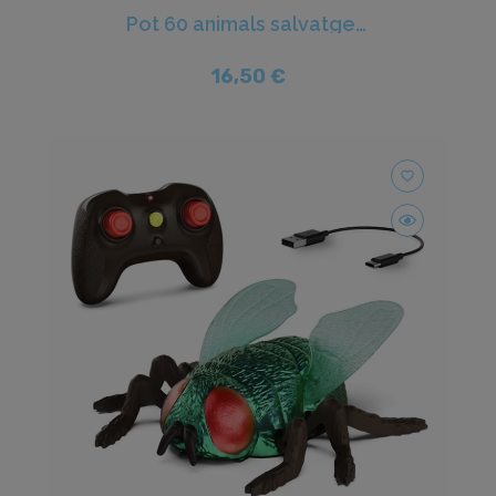
Pot 60 animals salvatges - Terra
16,50 €
favorite_border