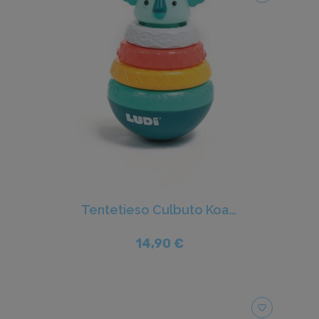
Tentetieso Culbuto Koala - Ludi
14,90 €
favorite_border