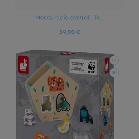
Mosca radio control - Terra
39,90 €
favorite_border