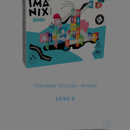
Tobogan 70 pzas - Imanix
69,95 €
favorite_border