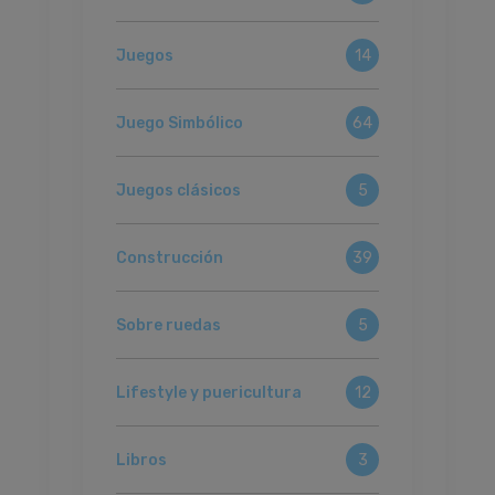
Juegos
14
Juego Simbólico
64
Juegos clásicos
5
Construcción
39
Sobre ruedas
5
Lifestyle y puericultura
12
Libros
3