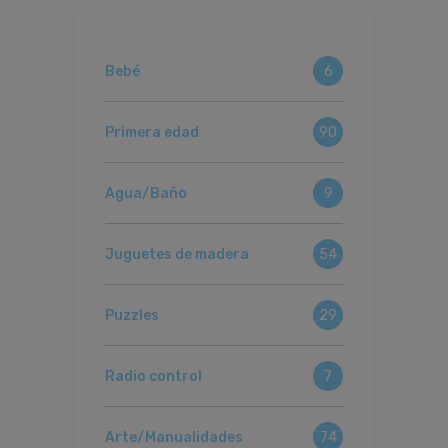
Bebé
6
Primera edad
90
Agua/Baño
9
Juguetes de madera
54
Puzzles
29
Radio control
7
Arte/Manualidades
74