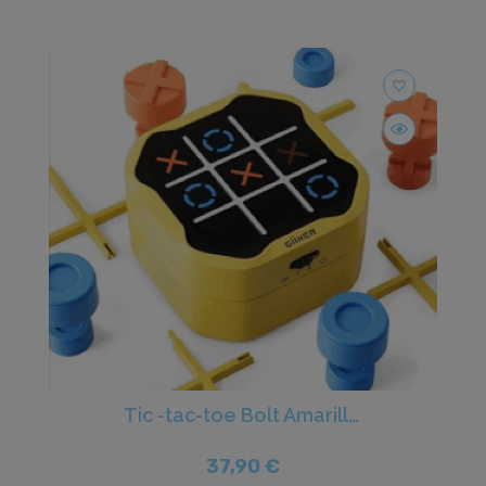
favorite_border
Tic -tac-toe Bolt Amarillo - Giiker
37,90 €