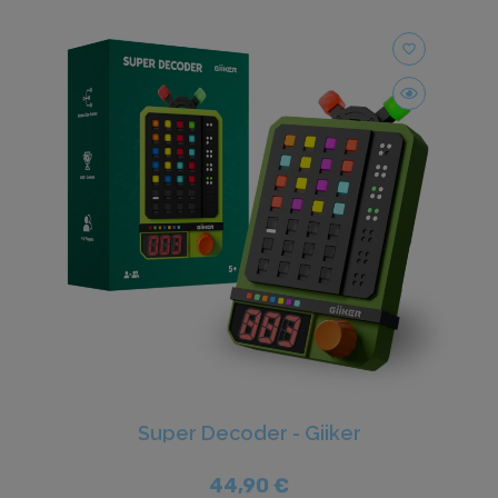
favorite_border
Super Decoder - Giiker
44,90 €