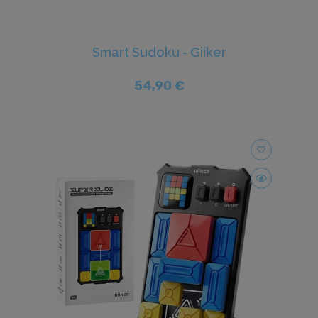
Smart Sudoku - Giiker
54,90 €
favorite_border