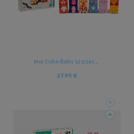
Ima Cube Baby 12 pzas - Imanix
27,95 €
favorite_border