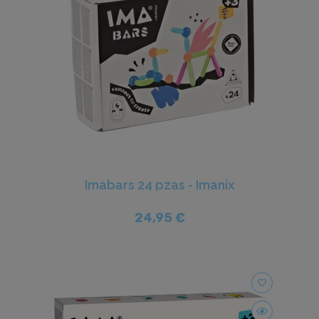
Imabars 24 pzas - Imanix
24,95 €
favorite_border