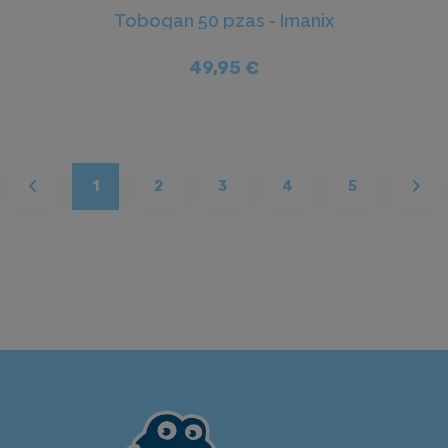
Tobogan 50 pzas - Imanix
49,95 €
(current)
1
2
3
4
5