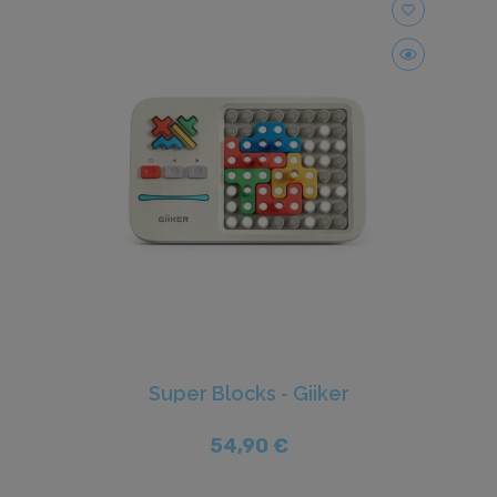
favorite_border
Super Blocks - Giiker
54,90 €