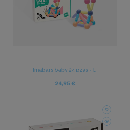
Imabars baby 24 pzas - Imanix
24,95 €
favorite_border