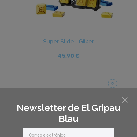
Super Slide - Giiker
45,90 €
favorite_border
Newsletter de El Gripau
Blau