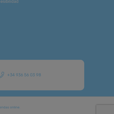
esibilidad
+34 936 56 03 98
endas online.
.