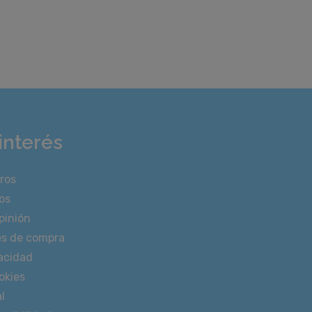
interés
ros
os
pinión
es de compra
vacidad
okies
l