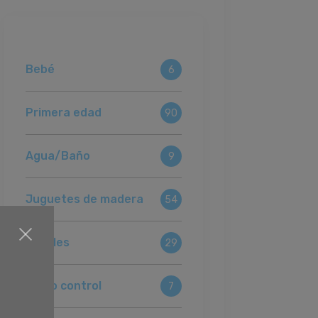
Bebé
6
Primera edad
90
Agua/Baño
9
Juguetes de madera
54
Puzzles
29
Radio control
7