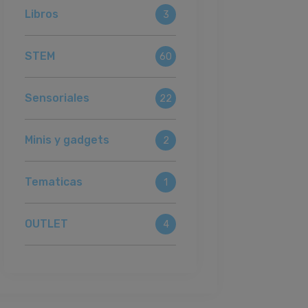
Libros
3
STEM
60
Sensoriales
22
Minis y gadgets
2
Tematicas
1
OUTLET
4