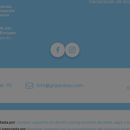
Declaración de acc
er, 95
info@gripaublau.com
llada por
Javajan, expertos en diseño y programación de webs, apps y ti
Licenciada por
Moneder, expertos en la sostenibilidad del comercio local