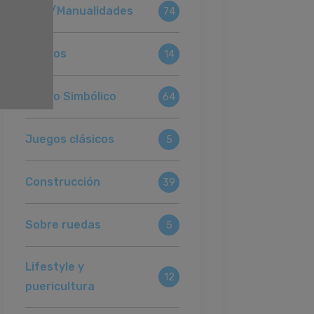
Arte/Manualidades
74
Juegos
14
Juego Simbólico
64
Juegos clásicos
5
Construcción
39
Sobre ruedas
5
Lifestyle y
12
puericultura