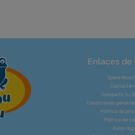
Enlaces de 
Sobre Nosot
Contácten
Comparte tu O
Condiciones general
Política de pri
Política de co
Aviso lega