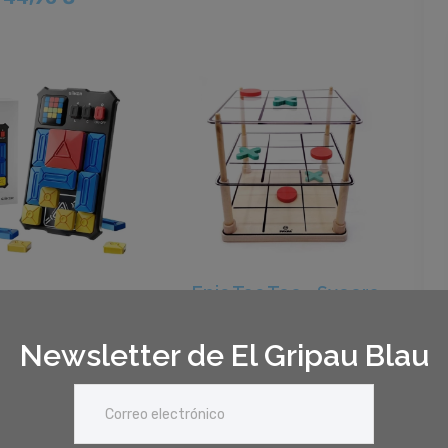
Epic Tac Toe - Svoora
 Slide - Giiker
27,90 €
Newsletter de El Gripau Blau
45,90 €