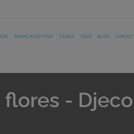
ICIO
SOBRE NOSOTROS
TIENDA
FAQS
BLOG
CONTAC
flores - Djeco