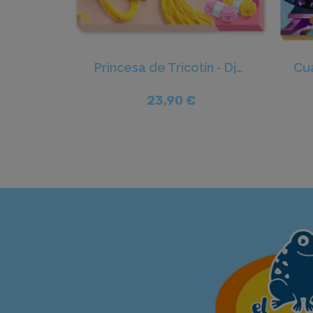
Princesa de Tricotín - Djeco
23,90 €