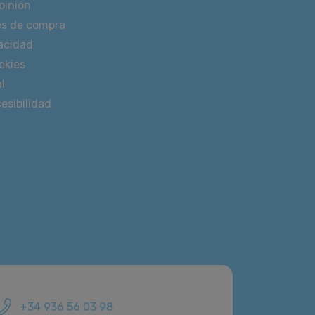
pinión
es de compra
vacidad
okies
l
esibilidad
+34 936 56 03 98