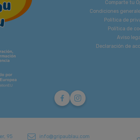
Comparte tu O
Condiciones general
Política de pri
Política de co
Aviso lega
Declaración de acc
er, 95
info@gripaublau.com