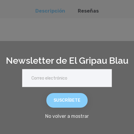
Descripción
Reseñas
remos de una multitud de coronas de flores de papel que p
Newsletter de El Gripau Blau
arados de colores, 117 flores de papel de colores, 1 manual 
SUSCRÍBETE
ión mano-ojo, percepción visual y espacial, sentido del di
No volver a mostrar