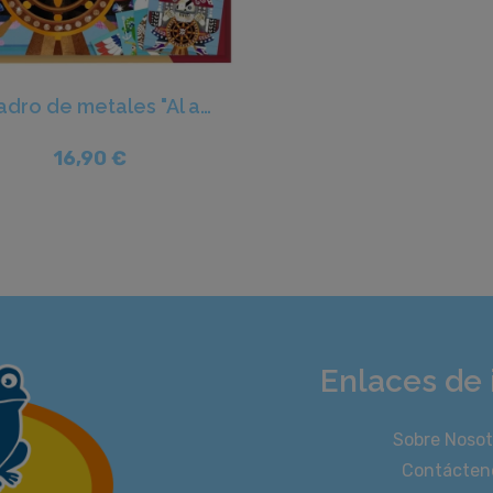
Cuadro de metales "Al abordaje!" - Djeco
16,90 €
Enlaces de 
Sobre Nosot
Contácten