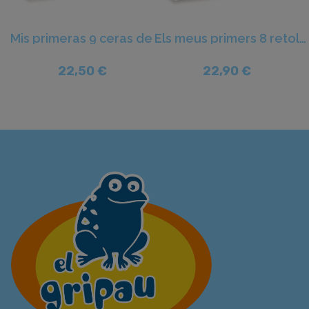
Mis primeras 9 ceras de colores - Crealign'
Els meus primers 8 retoladors de colors - Crealign'
22,50 €
22,90 €