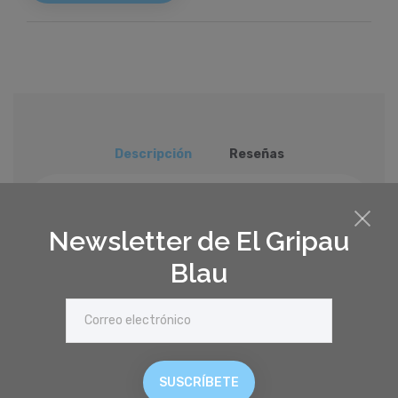
Descripción
Reseñas
Detalles
Newsletter de El Gripau
Blau
¡Los primeros seis lápices de cera ergonómicos
para artistas principiantes, aficionados a
realizar hermosos bocetos!
motricidad fina, coordinación mano-ojo,
estimulación sensorial, comprensión causa-
SUSCRÍBETE
efecto, creatividad, autonomía