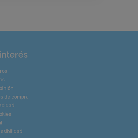
interés
ros
os
pinión
es de compra
vacidad
okies
l
esibilidad