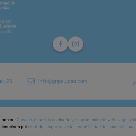
er, 95
info@gripaublau.com
llada por
Javajan, expertos en diseño y programación de webs, apps y ti
Licenciada por
Moneder, expertos en la sostenibilidad del comercio local