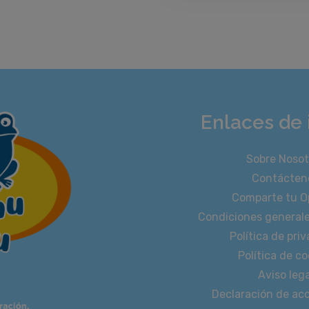
Enlaces de 
Sobre Nosot
Contácten
Comparte tu O
Condiciones general
Política de pri
Política de co
Aviso lega
Declaración de acc