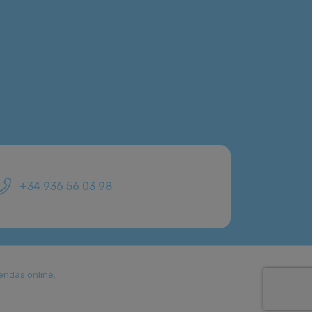
+34 936 56 03 98
endas online.
.