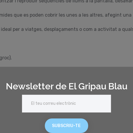
tzar i reproduir seqüències de llums a la pantalla, desafiant
 mides que es poden cobrir les unes a les altres, afegint una 
a ideal per a viatges, desplaçaments o com a activitat a quals
groc).
Newsletter de El Gripau Blau
SUBSCRIU-TE
c, resolució de problemes, memòria a curt termini, coord