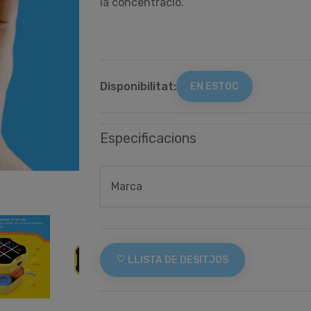
la concentració.
Disponibilitat:
EN ESTOC
Especificacions
Marca
favorite_border
LLISTA DE DESITJOS