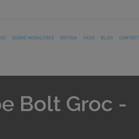
ICI
SOBRE NOSALTRES
BOTIGA
FAQS
BLOG
CONTAC
oe Bolt Groc -