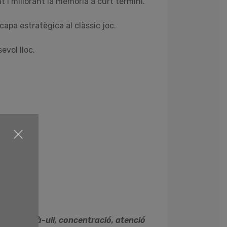
 i millorant la memòria a curt termini.
capa estratègica al clàssic joc.
evol lloc.
inació mà-ull, concentració, atenció