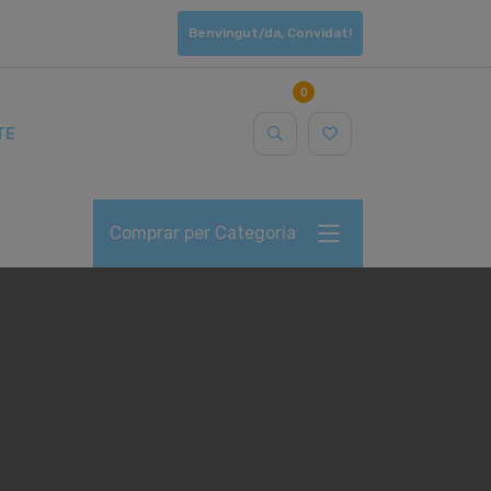
Benvingut/da, Convidat!
0
TE
Comprar per Categoria