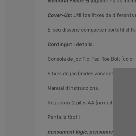
Memòria Flash:
El jugador ha de memori
Cover-Up:
Utilitza fitxes de diferents
El seu disseny compacte i portàtil el f
Contingut i detalls:
Consola de joc Tic-Tac-Toe Bolt (color 
Fitxes de joc (mides variades)
Manual d'instruccions.
Requereix 2 piles AA (no incloses).
Pantalla tàctil
pensament lògic, pensament estratègi