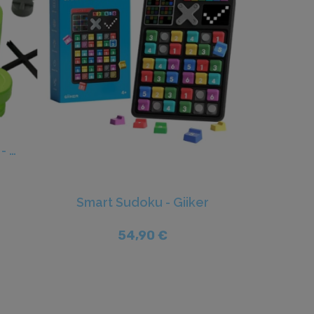
Tic -tac-toe Bolt Verd - Giiker
Smart Sudoku - Giiker
54,90 €