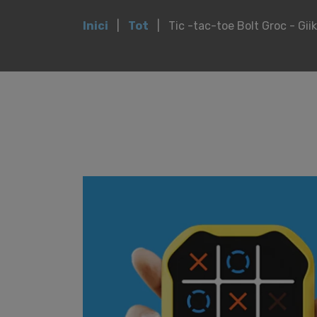
Inici
Tot
Tic -tac-toe Bolt Groc - Gii