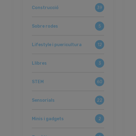
Construcció
39
Sobre rodes
5
Lifestyle i puericultura
12
Llibres
3
STEM
60
Sensorials
22
Minis i gadgets
2