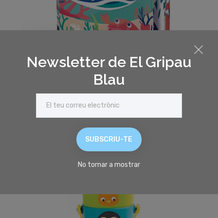
Newsletter de El Gripau
Blau
Llibre de bany màgic - Ludi
9,95 €
SUBSCRIU-TE
favorite_border
No tornar a mostrar