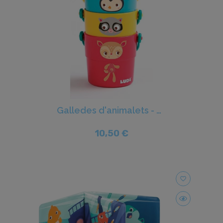
Galledes d'animalets - Ludi
10,50 €
favorite_border