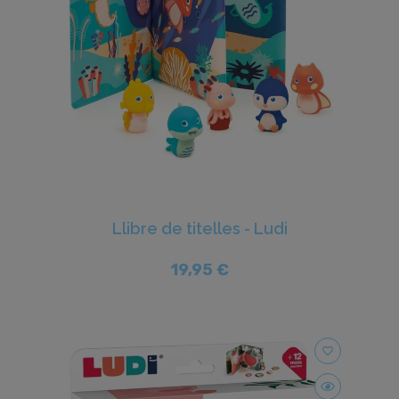
Llibre de titelles - Ludi
19,95 €
favorite_border