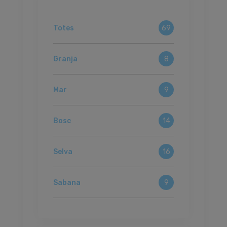
Totes
69
Granja
8
Mar
9
Bosc
14
Selva
16
Sabana
9