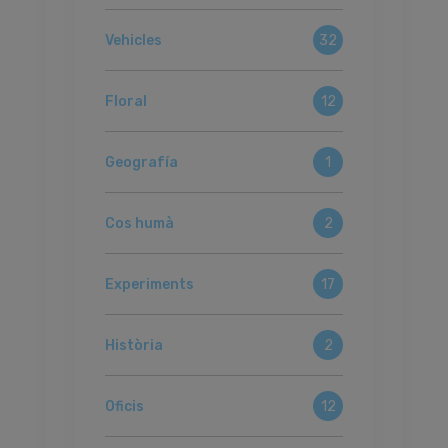
Vehicles
32
Floral
12
Geografía
1
Cos humà
2
Experiments
17
Història
2
Oficis
12