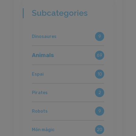
Subcategories
Dinosaures
9
Animals
69
Espai
10
Pirates
2
Robots
9
Món màgic
20