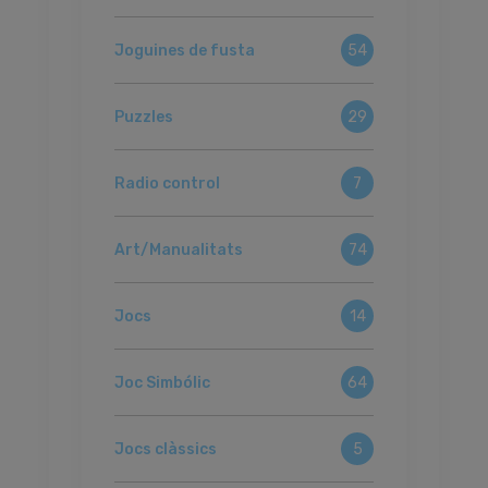
Joguines de fusta
54
Puzzles
29
Radio control
7
Art/Manualitats
74
Jocs
14
Joc Simbólic
64
Jocs clàssics
5