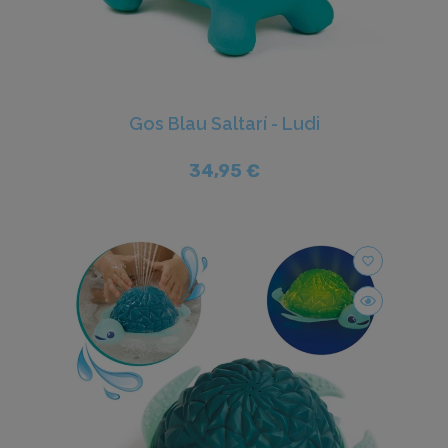
Gos Blau Saltarí - Ludi
34,95 €
favorite_border