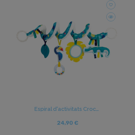
favorite_border
Espiral d'activitats Croco - Ludi
24,90 €