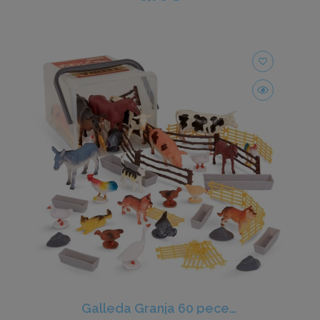
favorite_border
Galleda Granja 60 peces - Terra