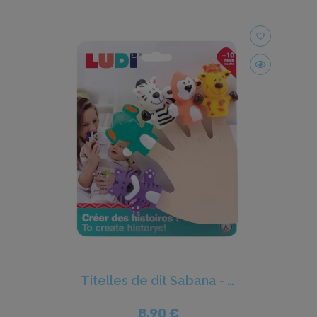
favorite_border
Titelles de dit Sabana - Ludi
8,90 €