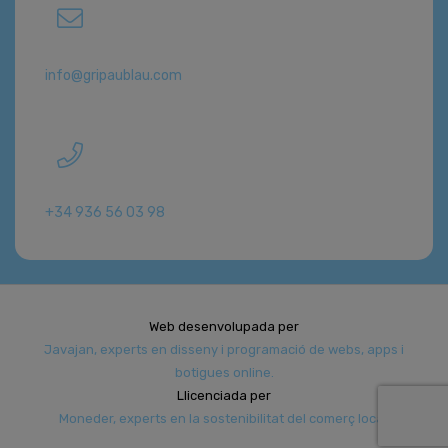
info@gripaublau.com
+34 936 56 03 98
Web desenvolupada per
Javajan, experts en disseny i programació de webs, apps i
botigues online.
Llicenciada per
Moneder, experts en la sostenibilitat del comerç local.