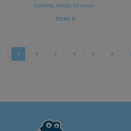
Galleda Jungla 60 peces - Terra
39,95 €
(current)
1
2
3
4
5
6