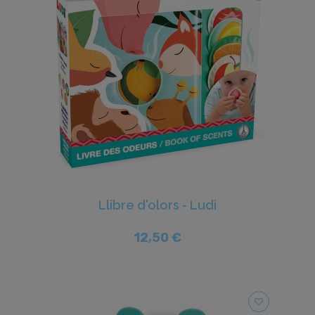
Llibre d'olors - Ludi
12,50 €
favorite_border