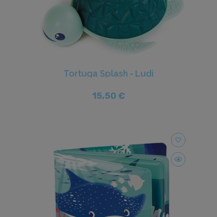
Tortuga Splash - Ludi
15,50 €
favorite_border