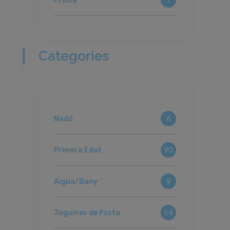
Fruita
1
Categories
Nadó
6
Primera Edat
90
Aigua/Bany
9
Joguines de fusta
54