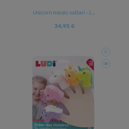
Unicorn màgic saltarí - Ludi
34,95 €
favorite_border