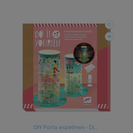
favorite_border
DIY Porta espelmes - Djeco