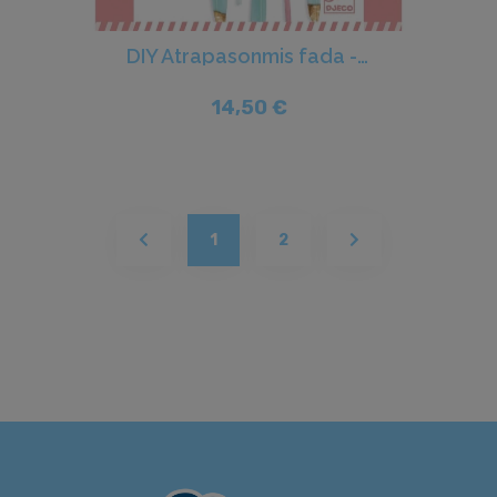
DIY Atrapasonmis fada - Djeco
14,50 €
(current)
1
2