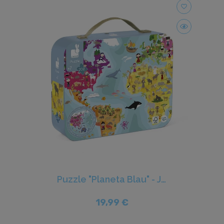
favorite_border
Puzzle "Planeta Blau" - Janod
19,99 €