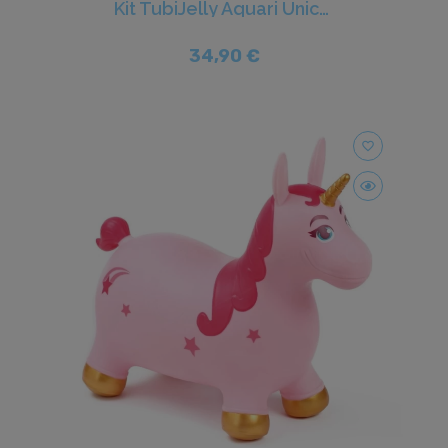
Kit TubiJelly Aquari Unicorn - Tuban
34,90 €
favorite_border