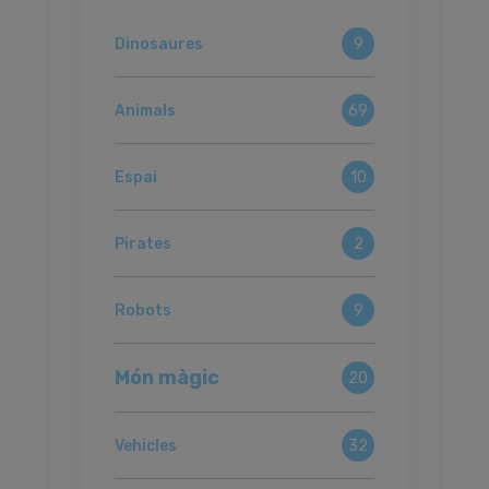
Dinosaures
9
Animals
69
Espai
10
Pirates
2
Robots
9
Món màgic
20
Vehicles
32