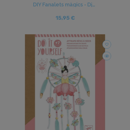
DIY Fanalets màgics - Djeco
15,95 €
favorite_border