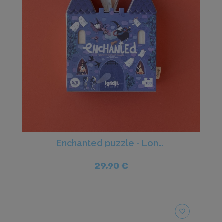
Enchanted puzzle - Londji
29,90 €
favorite_border