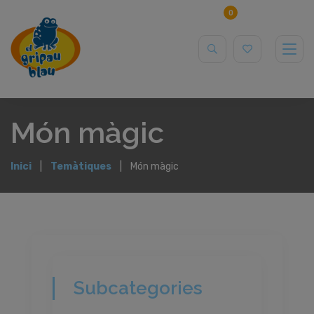
0
Món màgic
Inici
Temàtiques
Món màgic
Subcategories