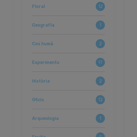
Floral
12
Geografía
1
Cos humà
2
Experiments
17
Història
2
Oficis
12
Arqueologia
1