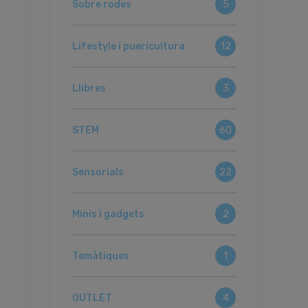
Sobre rodes
5
Lifestyle i puericultura
12
Llibres
3
STEM
60
Sensorials
22
Minis i gadgets
2
Temàtiques
1
OUTLET
4