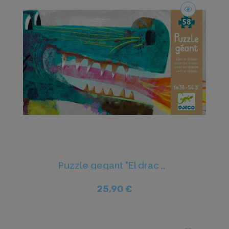
Puzzle gegant "El drac Lleó" - Djeco
25,90 €