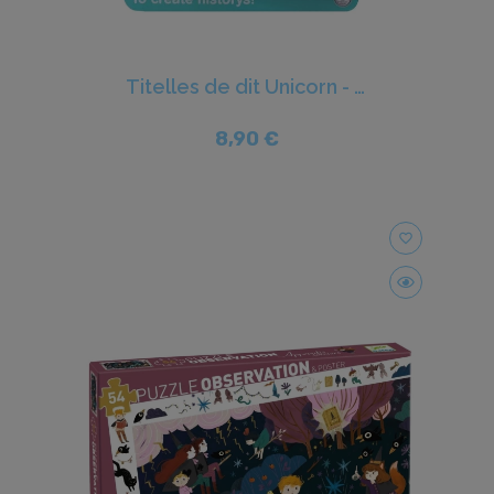
Titelles de dit Unicorn - Ludi
8,90 €
favorite_border