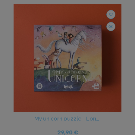
favorite_border
My unicorn puzzle - Londji
29,90 €