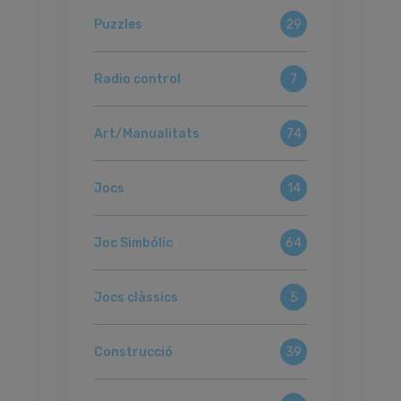
Puzzles
29
Radio control
7
Art/Manualitats
74
Jocs
14
Joc Simbólic
64
Jocs clàssics
5
Construcció
39