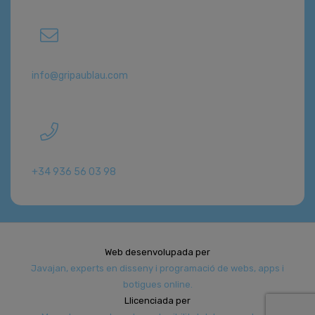
info@gripaublau.com
+34 936 56 03 98
Web desenvolupada per
Javajan, experts en disseny i programació de webs, apps i
botigues online.
Llicenciada per