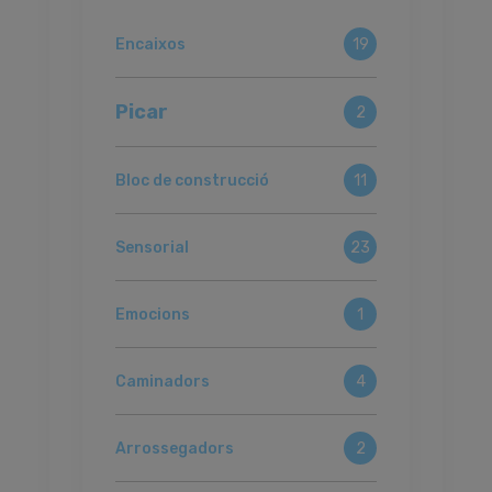
Encaixos
19
Picar
2
Bloc de construcció
11
Sensorial
23
Emocions
1
Caminadors
4
Arrossegadors
2