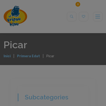
0
Picar
Inici
Primera Edat
Picar
Subcategories