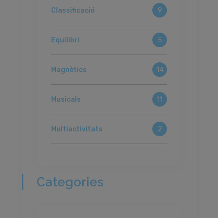
Classificació
9
Equilibri
5
Magnètics
14
Musicals
11
Multiactivitats
2
Categories