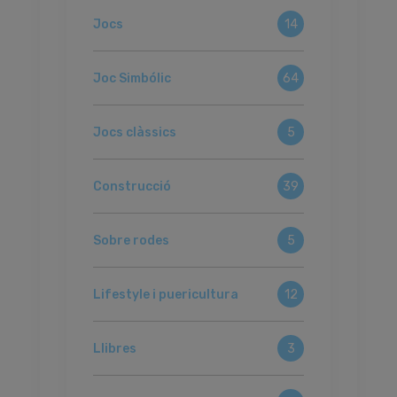
Jocs
14
Joc Simbólic
64
Jocs clàssics
5
Construcció
39
Sobre rodes
5
Lifestyle i puericultura
12
Llibres
3