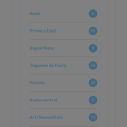
Nadó
6
Primera Edat
90
Aigua/Bany
9
Joguines de fusta
54
Puzzles
29
Radio control
7
Art/Manualitats
74