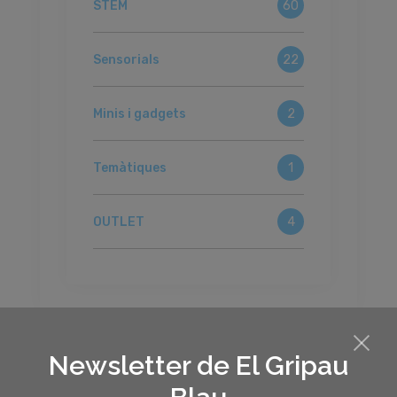
STEM
60
Sensorials
22
Minis i gadgets
2
Temàtiques
1
OUTLET
4
Newsletter de El Gripau
Filtrar per