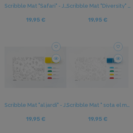
Scribble Mat "Safari" - Juegaconmigo
Scribble Mat "Diversity" - Juegaconmigo
19,95 €
19,95 €
favorite_border
favorite_border
Scribble Mat "al jardí" - Juegaconmigo
Scribble Mat " sota el mar" - Juegaconmigo
19,95 €
19,95 €