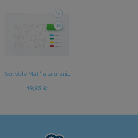
favorite_border
Scribble Mat " a la granja" - Juegaconmigo
19,95 €