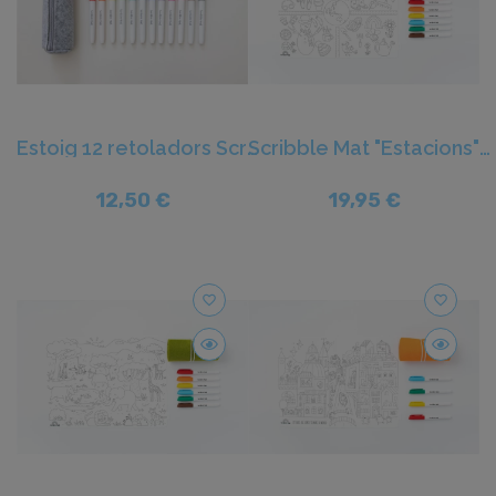
Estoig 12 retoladors Scribble Mat - Juegaconmigo
Scribble Mat "Estacions" - Juegaconmigo
12,50 €
19,95 €
favorite_border
favorite_border