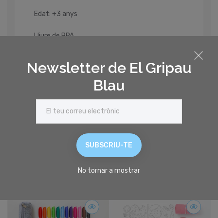
Edat: +3 anys
Lliure de BPA
Retoladors no tòxics
Newsletter de El Gripau
Blau
Productes relacionats
SUBSCRIU-TE
No tornar a mostrar
favorite_border
favorite_border