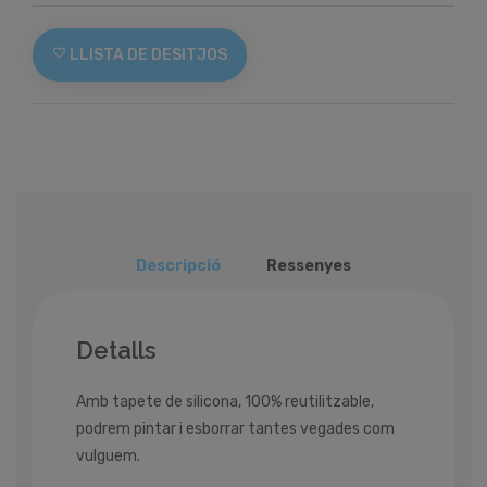
favorite_border
LLISTA DE DESITJOS
Descripció
Ressenyes
Detalls
Amb tapete de silicona, 100% reutilitzable,
podrem pintar i esborrar tantes vegades com
vulguem.