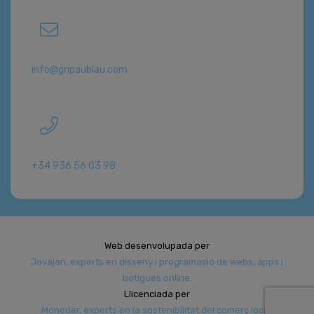
info@gripaublau.com
+34 936 56 03 98
Web desenvolupada per
Javajan, experts en disseny i programació de webs, apps i
botigues online.
Llicenciada per
Moneder, experts en la sostenibilitat del comerç local.