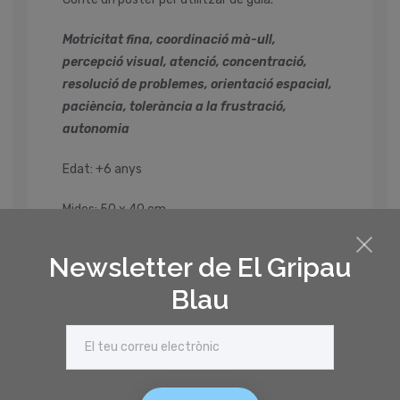
Motricitat fina, coordinació mà-ull,
percepció visual, atenció, concentració,
resolució de problemes, orientació espacial,
paciència, tolerància a la frustració,
autonomia
Edat: +6 anys
Mides: 50 x 40 cm
Fabricat a
França
Newsletter de El Gripau
Un producte amb certificat FSC.
Blau