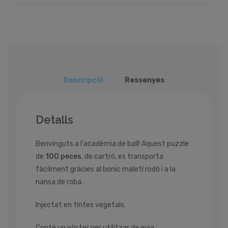
Descripció
Ressenyes
Detalls
Benvinguts a l'acadèmia de ball! Aquest puzzle
de
100 peces
, de cartró, es transporta
fàcilment gràcies al bonic maletí rodó i a la
nansa de roba.
Injectat en tintes vegetals.
Conté un pòster per utilitzar de guia.