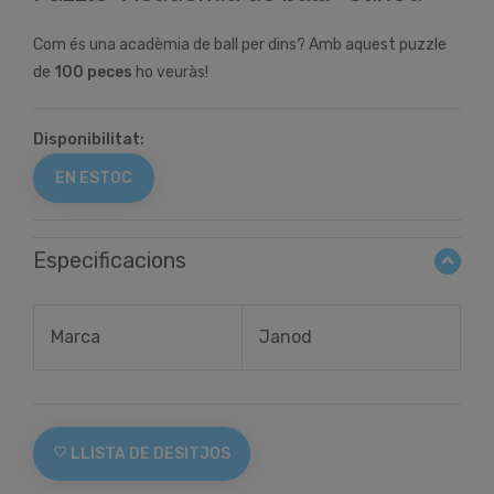
Com és una acadèmia de ball per dins? Amb aquest puzzle
de
100 peces
ho veuràs!
Disponibilitat:
EN ESTOC
Especificacions
Marca
Janod
favorite_border
LLISTA DE DESITJOS