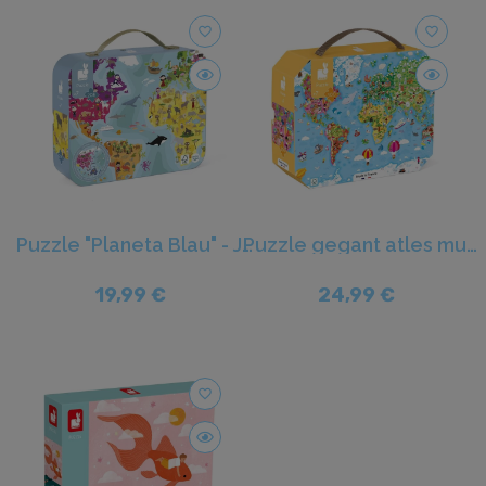
favorite_border
favorite_border
Puzzle "Planeta Blau" - Janod
Puzzle gegant atles mundial - Janod
19,99 €
24,99 €
favorite_border