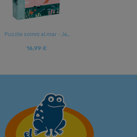
Puzzle somni al mar - Janod
16,99 €