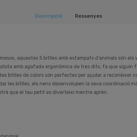
Descripció
Ressenyes
0 mesos, aquestes 5 bitlles amb estampats d'animals són els ve
 pilota amb agafada ergonòmica de tres dits, fa que siguin f
es bitlles de colors són perfectes per ajudar a reconèixer co
dar les bitlles, els nens desenvolupen la seva coordinació mà
etrà que el teu petit es diverteixi mentre aprèn.
 danimal.