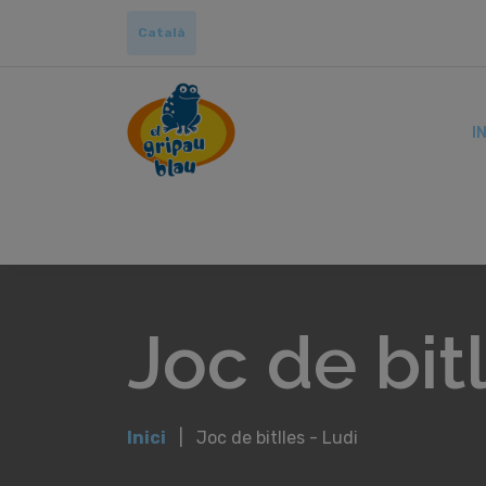
Català
IN
Joc de bitl
Inici
Joc de bitlles - Ludi