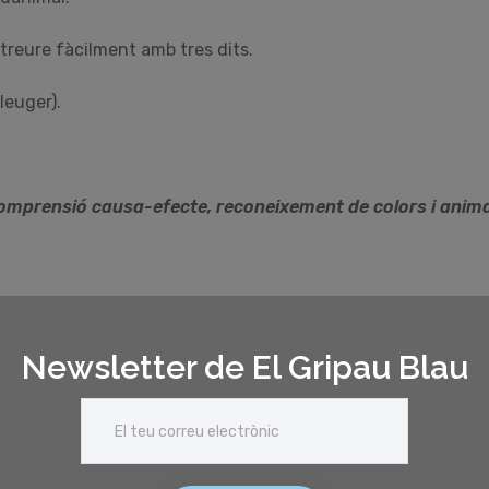
 treure fàcilment amb tres dits.
leuger).
comprensió causa-efecte, reconeixement de colors i animals
Newsletter de El Gripau Blau