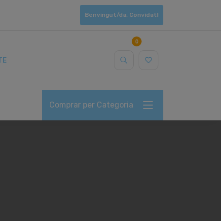
Benvingut/da, Convidat!
0
TE
Comprar per Categoria