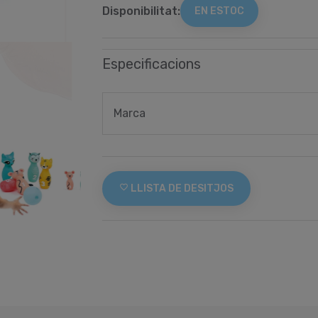
Disponibilitat:
EN ESTOC
Especificacions
Marca
favorite_border
LLISTA DE DESITJOS