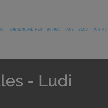
ICI
SOBRE NOSALTRES
BOTIGA
FAQS
BLOG
CONTAC
les - Ludi