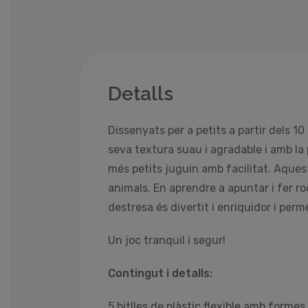
Detalls
Dissenyats per a petits a partir dels 1
seva textura suau i agradable i amb la
més petits juguin amb facilitat. Aquest
animals. En aprendre a apuntar i fer ro
destresa és divertit i enriquidor i perm
Un joc tranquil i segur!
Contingut i detalls:
5 bitlles de plàstic flexible amb formes