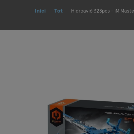
Inici
Tot
Hidroavió 323pcs - iM.Maste