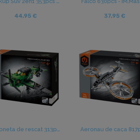
Pickup Suv 2en1 353pcs - iM.Master
Falcó 630pcs - iM.Mas
44,95 €
37,95 €
Avioneta de rescat 313pcs - iM.Master