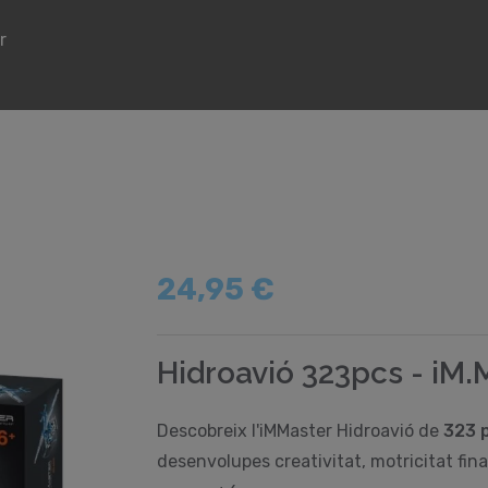
r
24,95 €
Hidroavió 323pcs - iM.
Descobreix l'iMMaster Hidroavió de
323 
desenvolupes creativitat, motricitat fina