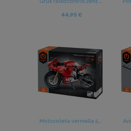
Grua radiocontrol 2en1 401pcs - iM.Master
44,95 €
Motocicleta vermella 557 pcs - iM.Master