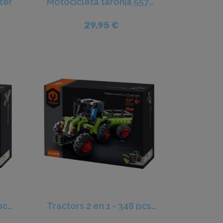
ter
Motocicleta taronja 557pcs - iM.Master
29,95 €
Aeronau de caça 817pcs - iM.Master
Tractors 2 en 1 - 348 pcs - iM.Master