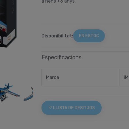
a nens +6 anys.
Disponibilitat:
EN ESTOC
Especificacions
Marca
iM
favorite_border
LLISTA DE DESITJOS