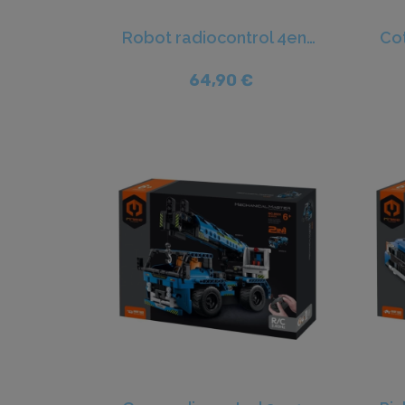
Robot radiocontrol 4en1 560pcs - iM.Master
64,90 €