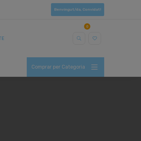
Benvingut/da, Convidat!
0
TE
Comprar per Categoria