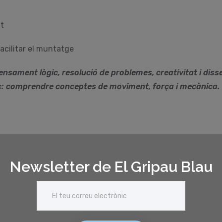
at
facilitar el muntatge
pensament lògic, resolució de problemes, creativitat i diss
: comprendre conceptes de moviment, força i mecànica.
Newsletter de El Gripau Blau