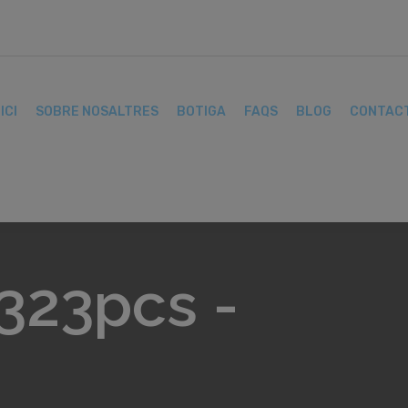
ICI
SOBRE NOSALTRES
BOTIGA
FAQS
BLOG
CONTAC
323pcs -