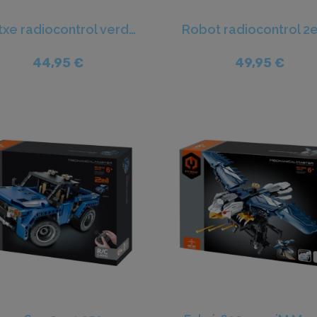
Cotxe radiocontrol verd 429pcs - iM.Master
44,95 €
49,95 €