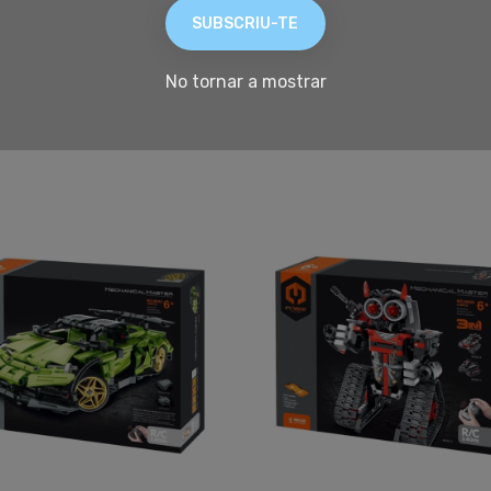
SUBSCRIU-TE
No tornar a mostrar
Productes relacionats