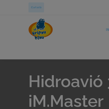
Català
IN
Hidroavió 
iM.Master