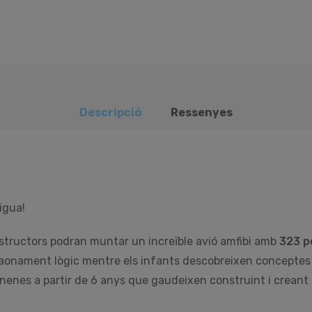
Descripció
Ressenyes
aigua!
structors podran muntar un increïble avió amfibi amb
323 p
l raonament lògic mentre els infants descobreixen concepte
 nenes a partir de 6 anys que gaudeixen construint i creant 