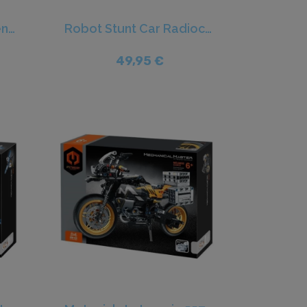
Robot radiocontrol 2en1 419pcs - iM.Master
Robot Stunt Car Radiocontrol 3en1 398pcs - iM.Master
49,95 €