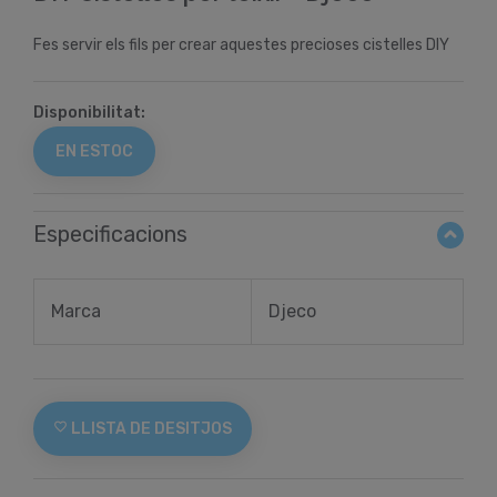
Fes servir els fils per crear aquestes precioses cistelles DIY
Disponibilitat:
EN ESTOC
Especificacions
Marca
Djeco
favorite_border
LLISTA DE DESITJOS