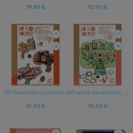
19,90 €
12,90 €
favorite_border
favorite_border
DIY llançadors còsmics - Djeco
DIY arbre geneològic - Djeco
15,95 €
14,95 €