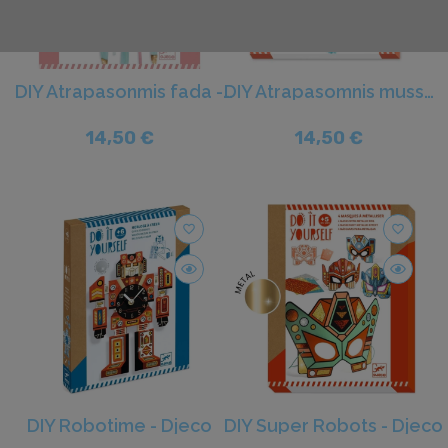
DIY Atrapasonmis fada - Djeco
DIY Atrapasomnis mussol - Djeco
14,50 €
14,50 €
favorite_border
favorite_border
DIY Robotime - Djeco
DIY Super Robots - Djeco