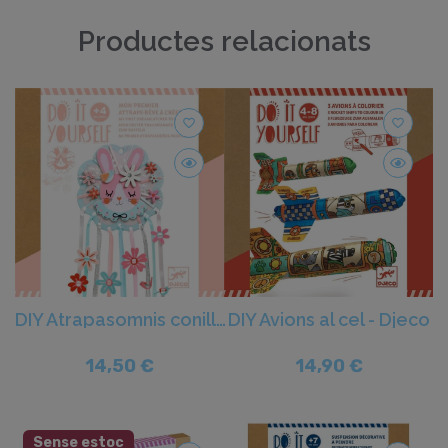
Productes relacionats
favorite_border
favorite_border
DIY Atrapasomnis conilleta - Djeco
DIY Avions al cel - Djeco
14,50 €
14,90 €
Sense estoc