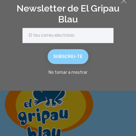
Newsletter de El Gripau
REGISTRA'T
Blau
SUBSCRIU-TE
No tornar a mostrar