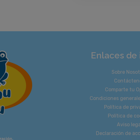
Enlaces de 
Sobre Nosot
Contácten
Comparte tu O
Condiciones general
Política de pri
Política de co
Aviso lega
Declaración de acc