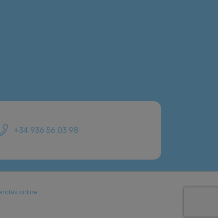
+34 936 56 03 98
endas online.
.