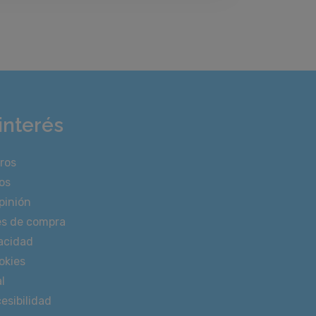
interés
ros
os
pinión
es de compra
vacidad
okies
l
esibilidad