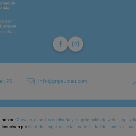
er, 95
info@gripaublau.com
llada por
Javajan, expertos en diseño y programación de webs, apps y ti
Licenciada por
Moneder, expertos en la sostenibilidad del comercio local