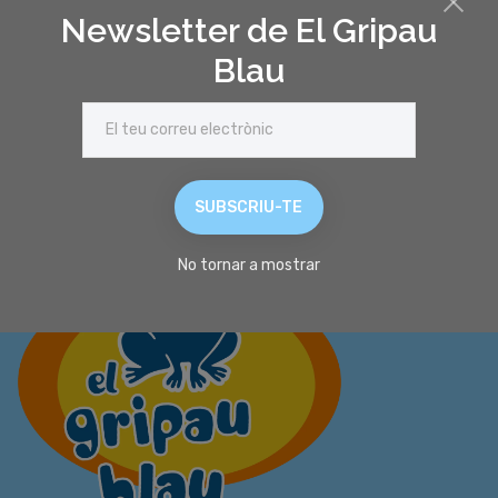
Newsletter de El Gripau
REGISTRA'T
Blau
SUBSCRIU-TE
No tornar a mostrar